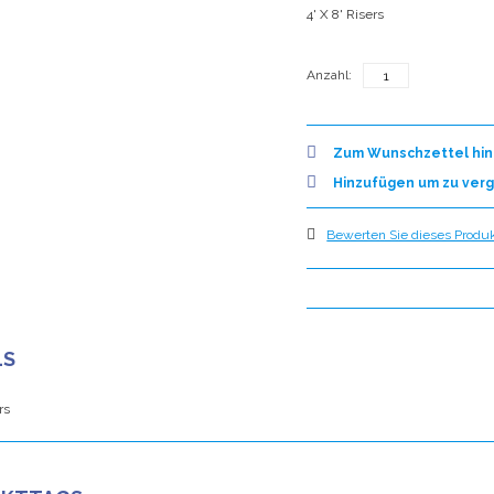
4' X 8' Risers
Anzahl:
Zum Wunschzettel hi
Hinzufügen um zu verg
Bewerten Sie dieses Produkt
LS
rs