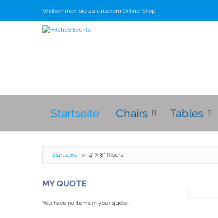
Willkommen Sie zu unserem Online-Shop!
Startseite
Chairs
Tables
Startseite
>
4' X 8' Risers
MY QUOTE
You have no items in your quote.