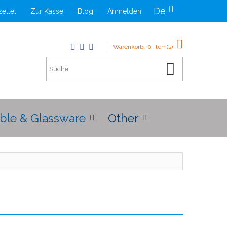
De
ettel
Zur Kasse
Blog
Anmelden
Warenkorb:
0
item(s)
ble & Glassware
Other