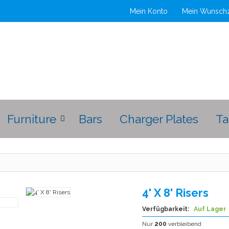
Mein Konto
Mein Wunschz
Furniture
Bars
Charger Plates
Ta
4' X 8' Risers
Verfügbarkeit:
Auf Lager
Nur
200
verbleibend