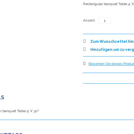
Rectangular banquet Table 4' X
Anzahl:
Zum Wunschzettel hi
Hinzufügen um zu verg
Bewerten Sie dieses Produkt
LS
r banquet Table 4' X 30"