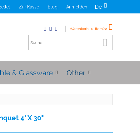
De
ettel
Zur Kasse
Blog
Anmelden
Warenkorb:
0
item(s)
ble & Glassware
Other
quet 4' X 30"