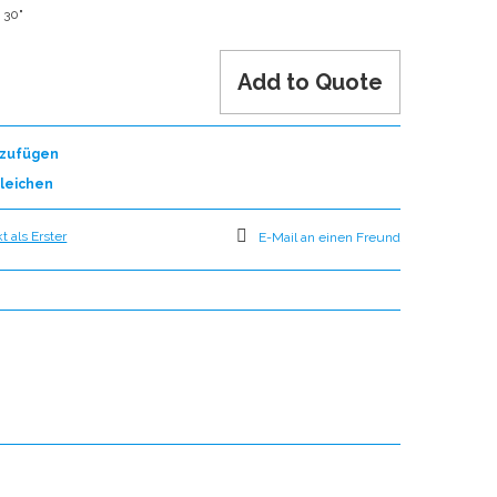
 30"
Add to Quote
nzufügen
leichen
 als Erster
E-Mail an einen Freund