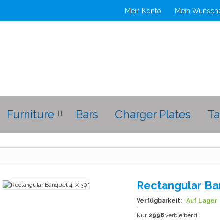
Mein Konto
Mein Wunschz
Furniture
Bars
Charger Plates
Ta
Rectangular Ban
Verfügbarkeit:
Auf Lager
Nur
2998
verbleibend