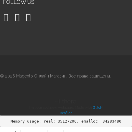
FOLLOW US
©
2026 Magento Онлайн Магазин. Все права защищены.
Hi there!
I'm your cool new webpage. Made with
Glitch
!
[profiler]
Memory usage: real: 35127296, emalloc: 34283480