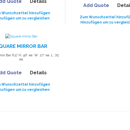
dd Quote
Details
Add Quote
Detai
 Wunschzettel hinzufügen
Zum Wunschzettel hinzuf
zufügen um zu vergleichen
Hinzufügen um zu verglei
QUARE MIRROR BAR
or Bar 6.5" H: 46” ea. W: 27” ea. L: 75”
ea.
dd Quote
Details
 Wunschzettel hinzufügen
zufügen um zu vergleichen