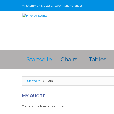
Willkommen Sie zu unserem Online-Shop!
Startseite
Chairs
Tables
Startseite
>
Bars
MY QUOTE
You have no items in your quote.