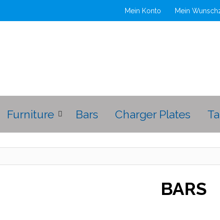
Mein Konto
Mein Wunschz
Furniture
Bars
Charger Plates
Ta
BARS