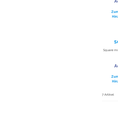
A
Zum
Hin
S
Square mirr
A
Zum
Hin
7 Artikel