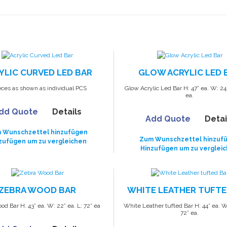
YLIC CURVED LED BAR
GLOW ACRYLIC LED 
eces as shown as individual PCS
Glow Acrylic Led Bar H: 47” ea. W: 24”
ea.
dd Quote
Details
Add Quote
Detai
 Wunschzettel hinzufügen
Zum Wunschzettel hinzuf
zufügen um zu vergleichen
Hinzufügen um zu verglei
ZEBRA WOOD BAR
WHITE LEATHER TUFTE
d Bar H: 43” ea. W: 22” ea. L: 72” ea
White Leather tufted Bar H: 44” ea. W:
72” ea.