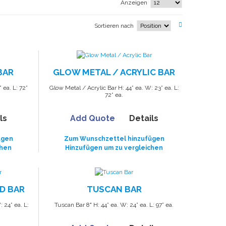
Anzeigen
Sortieren nach
BAR
GLOW METAL / ACRYLIC BAR
 ea. L: 72”
Glow Metal / Acrylic Bar H: 44” ea. W: 23” ea. L:
72” ea.
ls
Add Quote
Details
ügen
Zum Wunschzettel hinzufügen
chen
Hinzufügen um zu vergleichen
D BAR
TUSCAN BAR
 24” ea. L:
Tuscan Bar 8" H: 44” ea. W: 24” ea. L: 97” ea.