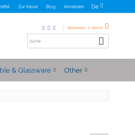
De
ettel
Zur Kasse
Blog
Anmelden
Warenkorb:
0
item(s)
ble & Glassware
Other